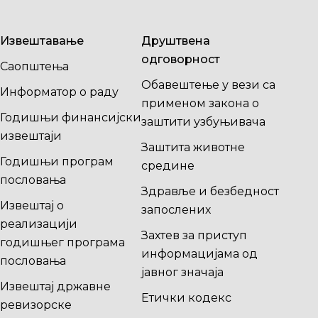
Извештавање
Друштвена
одговорност
Саопштења
Обавештење у вези са
Информатор о раду
применом закона о
Годишњи финансијски
заштити узбуњивача
извештаји
Заштита животне
Годишњи програм
средине
пословања
Здравље и безбедност
Извештај о
запослених
реализацији
Захтев за приступ
годишњег програма
информацијама од
пословања
јавног значаја
Извештај државне
Етички кодекс
ревизорске