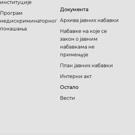
институције
Документа
Програм
Архива јавних набавки
недискриминаторног
понашања
Набавке на које се
закон о јавним
набавкама не
примењује
План јавних набавки
Интерни акт
Остало
Вести