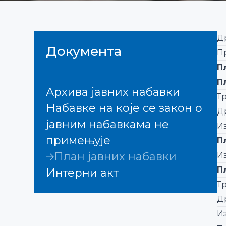
Др
Документа
П
П
П
Архива јавних набавки
Тр
Набавке на које се закон о
Д
јавним набавкама не
И
примењује
П
План јавних набавки
И
П
Интерни акт
Тр
Д
И