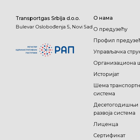
О нама
Transportgas Srbija d.o.o.
Bulevar Oslobođenja 5, Novi Sad
О предузећу
Профил предузе
Управљачка стру
Организациона 
Историјат
Шема транспортн
система
Десетогодишњи 
развоја система
Лиценца
Сертификат