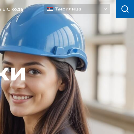
Ћирилица
 EIC кода
ки