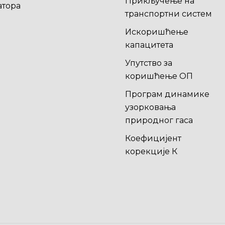
Прикључење на
атора
транспортни систем
Искоришћење
капацитета
Упутство за
коришћење ОП
Програм динамике
узорковања
природног гаса
Коефицијент
корекције К