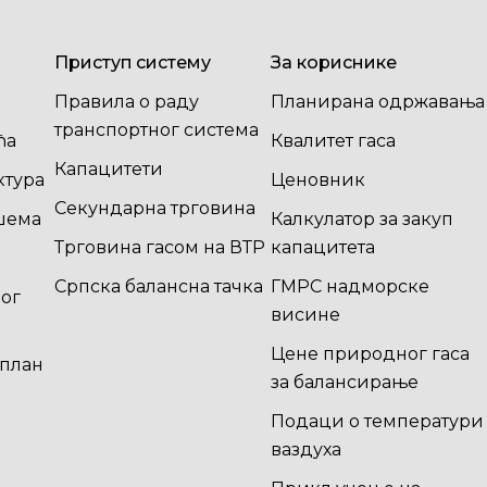
Приступ систему
За кориснике
Правила о раду
Планирана одржавања
транспортног система
ћа
Квалитет гаса
Капацитети
ктура
Ценовник
Секундарна трговина
шема
Калкулатор за закуп
Трговина гасом на ВТР
капацитета
Српска балансна тачка
ГМРС надморске
ог
висине
Цене природног гаса
план
за балансирање
Подаци о температури
ваздуха