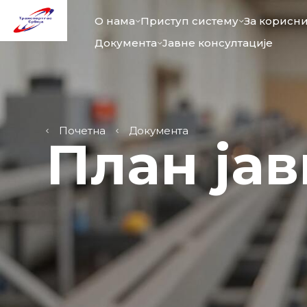
О нама
Приступ систему
За корисн
Документа
Јавне консултације
Почетна
Документа
План ја