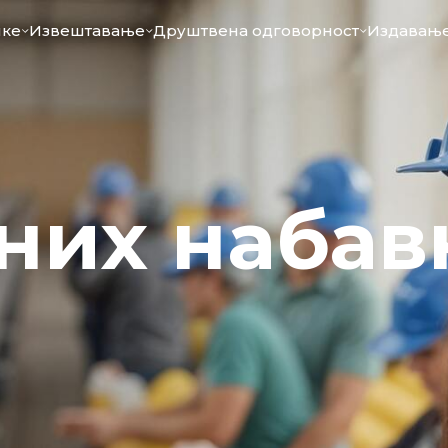
ике
Извештавање
Друштвена одговорност
Издавање
вних набав