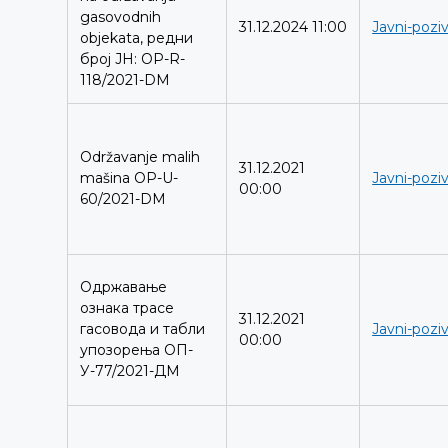
gasovodnih
31.12.2024 11:00
Javni-poziv
objekata, редни
број ЈН: OP-R-
118/2021-DM
Održavanje malih
31.12.2021
mašina OP-U-
Javni-poziv
00:00
60/2021-DM
Одржавање
ознака трасе
31.12.2021
гасовода и табли
Javni-poziv
00:00
упозорења ОП-
У-77/2021-ДМ