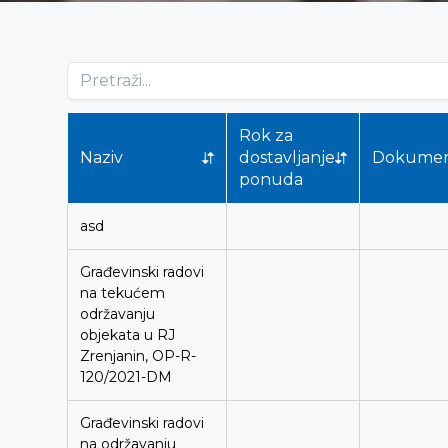
Rok za
Naziv
dostavljanje
Dokume
ponuda
asd
Građevinski radovi
na tekućem
održavanju
objekata u RJ
Zrenjanin, OP-R-
120/2021-DM
Građevinski radovi
na održavanju