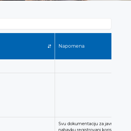
Napomena
Svu dokumentaciju za javnu
nabavku registrovani korisnici