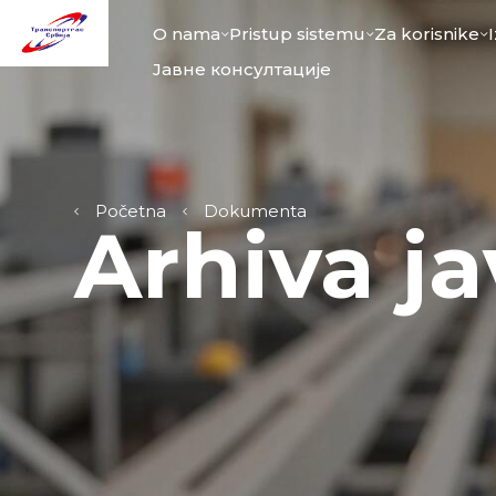
O nama
Pristup sistemu
Za korisnike
Јавне консултације
Početna
Dokumenta
Arhiva j