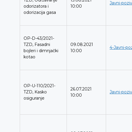
TZD, Održavanje
13.08.2021
Javni-poziv
odorizatora i
10:00
odorizacija gasa
OP-D-43/2021-
TZD, Fasadni
09.08.2021
4-Javni-poz
bojleri i dimnjački
10:00
kotao
OP-U-110/2021-
26.07.2021
TZD, Kasko
Javni-poziv
10:00
osiguranje