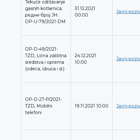
Tekuće održavanje
gasnih kotlarnica,
31.12.2021
Javni-poziv
редни број ЈН:
00:00
OP-U-79/2021-DM
OP-D-49/2021-
TZD, Lična zaštitna
24.12.2021
Javni-poziv
sredstva i oprema
10:00
(odeća, obuća i sl.)
OP-D-27-P/2021-
TZD, Mobilni
19.11.2021 10:00
Javni-poziv
telefoni