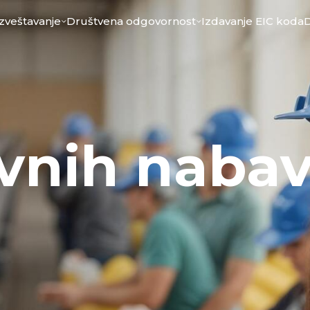
Izveštavanje
Društvena odgovornost
Izdavanje EIC koda
avnih nabav