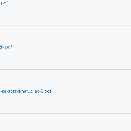
.pdf
iv.pdf
-sektorski-narucilac-8.pdf