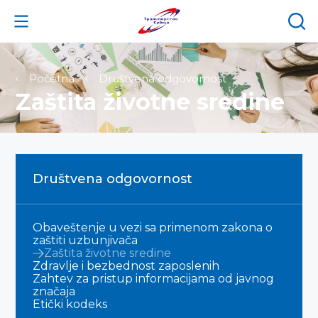
Početna
Društvena odgovornost
Zaštita životne sredine
Društvena odgovornost
Obaveštenje u vezi sa primenom zakona o
zaštiti uzbunjivača
Zaštita životne sredine
Zdravlje i bezbednost zaposlenih
Zahtev za pristup informacijama od javnog
značaja
Etički kodeks