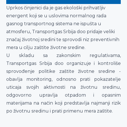
Uprkos činjenici da je gas ekološki prihvatlјiv
energent koji se u uslovima normalnog rada
gasnog transportnog sistema ne ispušta u
atmosferu, Transportgas Srbija doo pridaje veliki
značaj životnoj sredini te sprovodi niz preventivnih
mera u cilјu zaštite životne sredine.
U skladu sa zakonskim regulativama,
Transportgas Srbija doo organizuje i kontroliše
sprovođenje politike zaštite životne sredine -
obavlјa monitoring, odnosno prati pokazatelјe
uticaja svojih aktivnosti na životnu sredinu,
odgovorno upravlјa otpadom i opasnim
materijama na način koji predstavlјa najmanji rizik
po životnu sredinu i prati primenu mera zaštite.