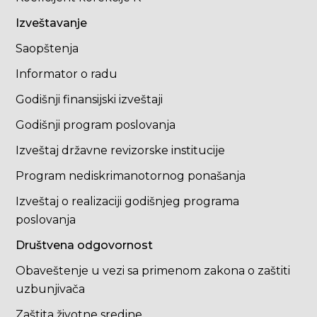
Izveštavanje
Saopštenja
Informator o radu
Godišnji finansijski izveštaji
Godišnji program poslovanja
Izveštaj državne revizorske institucije
Program nediskrimanotornog ponašanja
Izveštaj o realizaciji godišnjeg programa
poslovanja
Društvena odgovornost
Obaveštenje u vezi sa primenom zakona o zaštiti
uzbunjivača
Zaštita životne sredine