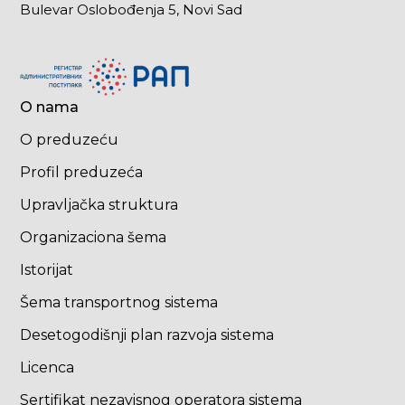
Bulevar Oslobođenja 5, Novi Sad
O nama
O preduzeću
Profil preduzeća
Upravljačka struktura
Organizaciona šema
Istorijat
Šema transportnog sistema
Desetogodišnji plan razvoja sistema
Licenca
Sertifikat nezavisnog operatora sistema