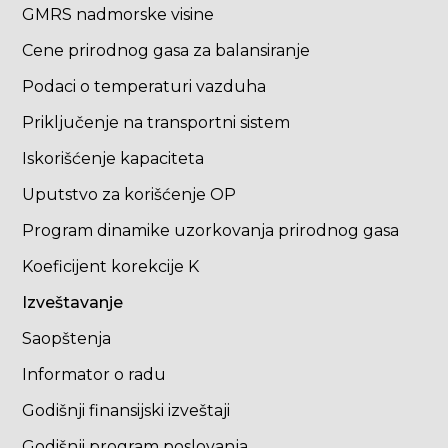
GMRS nadmorske visine
Cene prirodnog gasa za balansiranje
Podaci o temperaturi vazduha
Priključenje na transportni sistem
Iskorišćenje kapaciteta
Uputstvo za korišćenje OP
Program dinamike uzorkovanja prirodnog gasa
Koeficijent korekcije K
Izveštavanje
Saopštenja
Informator o radu
Godišnji finansijski izveštaji
Godišnji program poslovanja