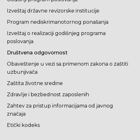
Izveštaj državne revizorske institucije
Program nediskrimanotornog ponašanja
Izveštaj o realizaciji godišnjeg programa
poslovanja
Društvena odgovornost
Obaveštenje u vezi sa primenom zakona o zaštiti
uzbunjivača
Zaštita životne sredine
Zdravlje i bezbednost zaposlenih
Zahtev za pristup informacijama od javnog
značaja
Etički kodeks