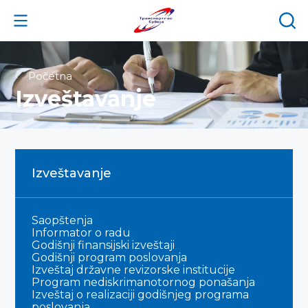
Početna
Izveštavanje
Izveštavanje
Saopštenja
Informator o radu
Godišnji finansijski izveštaji
Godišnji program poslovanja
Izveštaj državne revizorske institucije
Program nediskrimanotornog ponašanja
Izveštaj o realizaciji godišnjeg programa
poslovanja